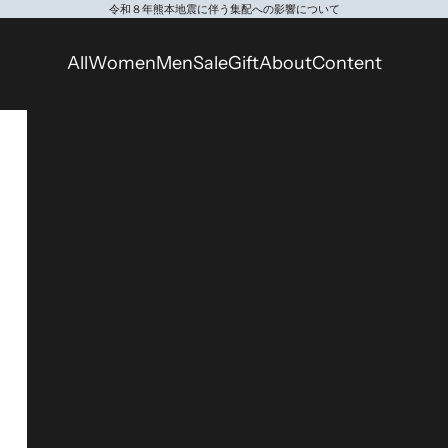
令和８年熊本地震に伴う集配への影響について
All
Women
Men
Sale
Gift
About
Content