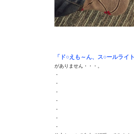
「ド○えも～ん、ス○ールライ
がありません・・・。
・
・
・
・
・
・
・