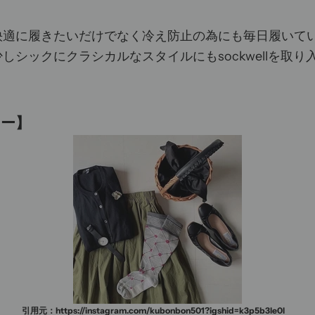
に履きたいだけでなく冷え防止の為にも毎日履いていたいs
しシックにクラシカルなスタイルにもsockwellを取
ター】
引用元：
https://instagram.com/
kubonbon501?igshid=k3p5b3le0l