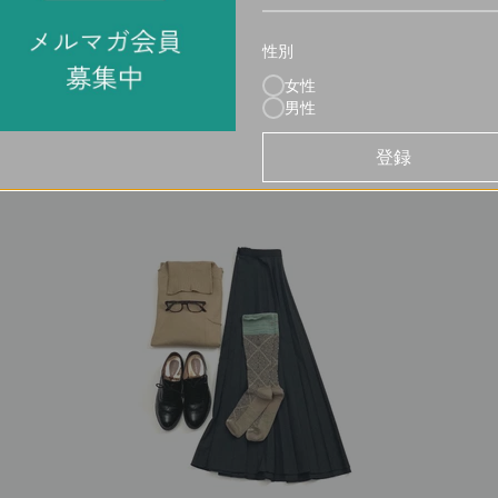
商品ページはこちら
性別
女性
男性
登録
キ】