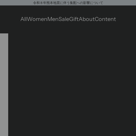
令和８年熊本地震に伴う集配への影響について
All
Women
Men
Sale
Gift
About
Content