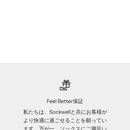
dies（軽量タイプ）
CREW Ladies（軽
セール価格
セール価格
¥3,630
¥4,400
charcoal
charco
bluestone
natural
natural
denim
(4.7)
Feel Better保証
私たちは、Sockwellと共にお客様が
より快適に過ごせることを願ってい
ます。万が一、ソックスにご満足い