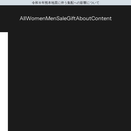
令和８年熊本地震に伴う集配への影響について
All
Women
Men
Sale
Gift
About
Content