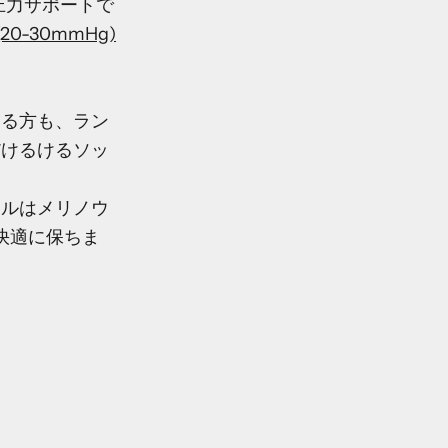
圧力サポートで
-30mmHg)
いる方も、ラン
だけるけるソッ
ェルはメリノウ
快適に保ちま