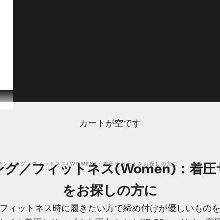
カートが空です
グ／フィットネス(Women)：着
ランニング／フィットネス(WOMEN)：着圧サポートをお探しの方に
をお探しの方に
フィットネス時に履きたい方で
締め付けが優しいもの