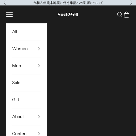
コンテンツへスキップ
令和８年熊本地震に伴う集配への影響について
前へ
次
Sockwell Japan
メニューを開く
検索を開
カート
All
Women
Men
Sale
Gift
About
Content