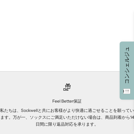
オプションを選択
[SW87M] PULSE QUARTER
Mens
セール価格
¥3,850
ash
コンシェルジュ
black
(5.0)
Feel Better保証
私たちは、Sockwellと共にお客様がより快適に過ごせることを願ってい
ます。万が一、ソックスにご満足いただけない場合は、商品到着から14
日間に限り返品対応を承ります。