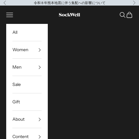
コンテンツへスキップ
令和８年熊本地震に伴う集配への影響について
前へ
次
Sockwell Japan
メニューを開く
検索を開
カート
All
Women
Men
Sale
Gift
About
Content