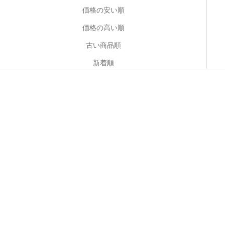
価格の安い順
価格の高い順
古い商品順
新着順
新色登場
オプションを選択
オプションを選択
【新色発売】[SW3W] ON THE
[SW16W] DAMASK Ladies
SPOT Ladies
セール価格
¥5,280
セール価格
¥5,280