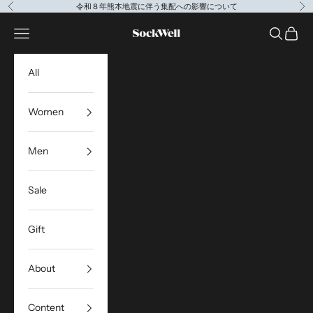
コンテンツへスキップ
令和８年熊本地震に伴う集配への影響について
前へ
次
Sockwell Japan
メニューを開く
検索を開
カート
All
Women
Men
Sale
Gift
About
Content