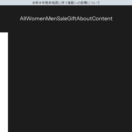
令和８年熊本地震に伴う集配への影響について
All
Women
Men
Sale
Gift
About
Content