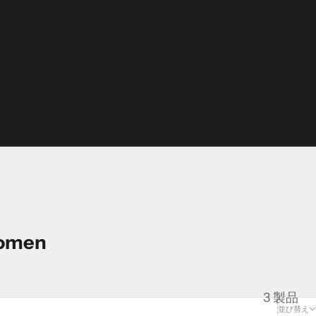
omen
3 製品
並び替え