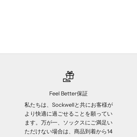
¥4,400
black-無地
putty-無地
blackbe
blackmulti
blacks
(4.9)
blackmu
(4.7)
Feel Better保証
私たちは、Sockwellと共にお客様が
より快適に過ごせることを願ってい
ます。万が一、ソックスにご満足い
ただけない場合は、商品到着から14