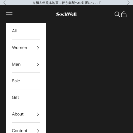
コンテンツへスキップ
令和８年熊本地震に伴う集配への影響について
前へ
次
Sockwell Japan
メニューを開く
検索を開
カート
All
Women
Men
Sale
Gift
About
Content