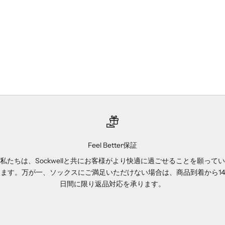
II Ladies
CREW Ladies
セール価格
セール価格
¥4,400
¥4,400
blackberry
charcoal
blacksolid-無地
navy
blackmulti
black
(4.7)
(4.9)
Feel Better保証
私たちは、Sockwellと共にお客様がより快適に過ごせることを願ってい
ます。万が一、ソックスにご満足いただけない場合は、商品到着から14
日間に限り返品対応を承ります。