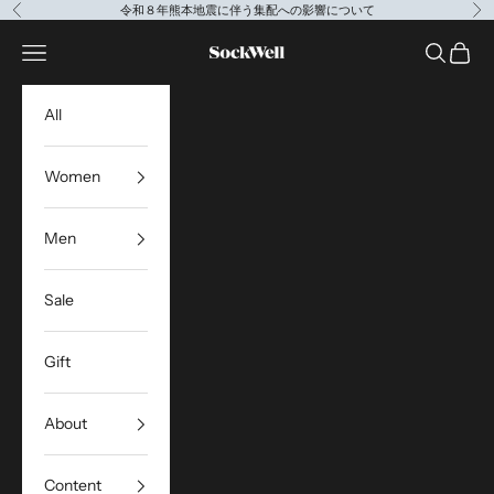
コンテンツへスキップ
令和８年熊本地震に伴う集配への影響について
前へ
次
Sockwell Japan
メニューを開く
検索を開
カート
All
Women
Men
Sale
Gift
About
Content