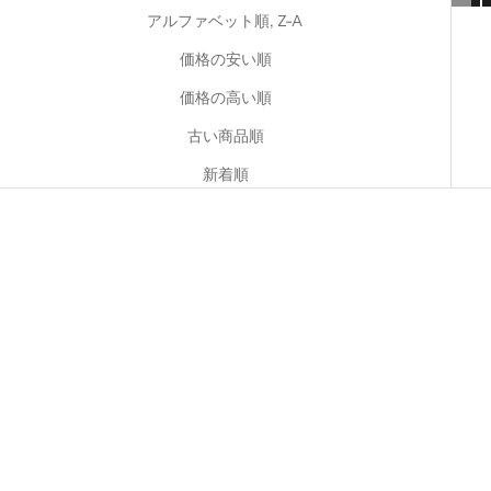
アルファベット順, Z-A
価格の安い順
価格の高い順
古い商品順
新着順
新色登場
オプションを選択
オプションを選択
【新色発売】[SW3W] ON THE
[SW1W] CIRCULATOR