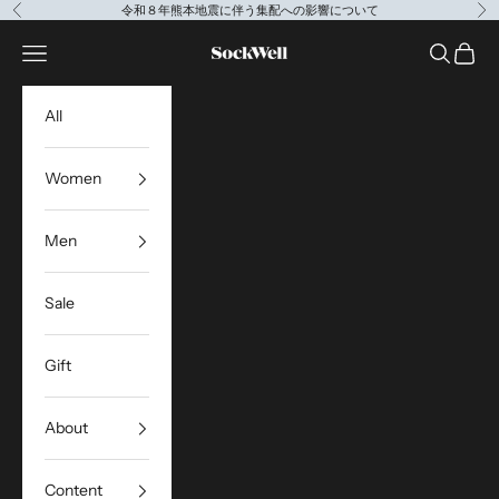
コンテンツへスキップ
令和８年熊本地震に伴う集配への影響について
前へ
次
Sockwell Japan
メニューを開く
検索を開
カート
All
Women
Men
Sale
Gift
About
Content