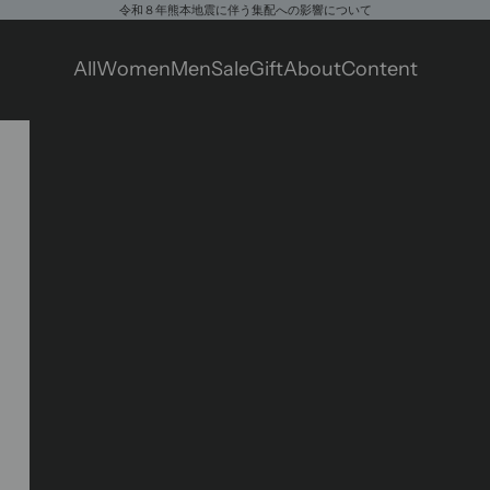
令和８年熊本地震に伴う集配への影響について
All
Women
Men
Sale
Gift
About
Content