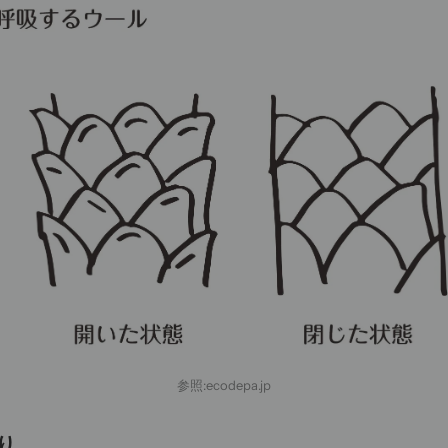
参照:
ecodepa.jp
り