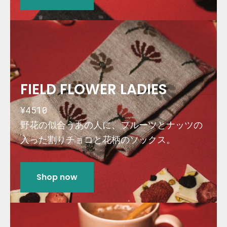
FIELD FLOWER LADIES
¥4510
野花の似合うあの人に、フルーツとナッツの
入った割りチョコと花柄のソックス。
Shop now