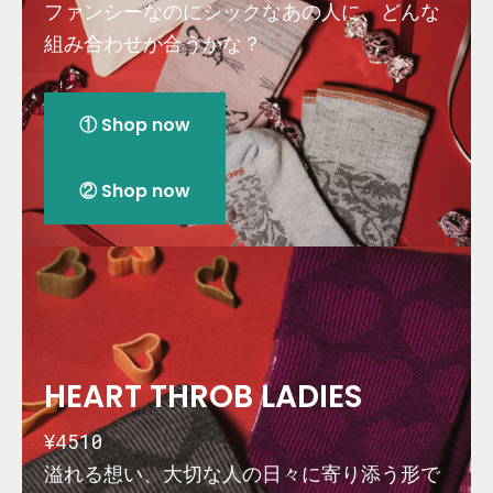
ファンシーなのにシックなあの人に、どんな
組み合わせが合うかな？
① Shop now
② Shop now
HEART THROB LADIES
¥4510
溢れる想い、大切な人の日々に寄り添う形で