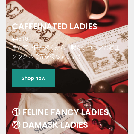
CAFFEINATED LADIES
¥4510
まだ寒い日が続くから、暖かいココアと着圧
ソックスで春を待ちましょう。
Shop now
① FELINE FANCY LADIES
② DAMASK LADIES