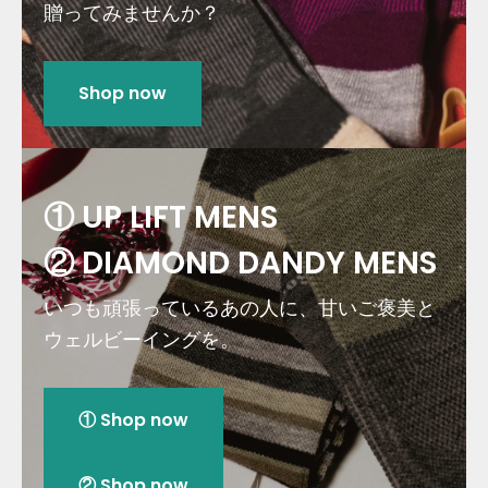
贈ってみませんか？
Shop now
① UP LIFT MENS
② DIAMOND DANDY MENS
いつも頑張っているあの人に、甘いご褒美と
ウェルビーイングを。
① Shop now
② Shop now