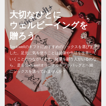
大切なひとに
ウェルビーイングを
贈ろう
Sockwellのギフトにおすすめのソックスを選びま
した。足元に気を使うことは健康や生活を改善して
いくことにつながります。健康を願う人がいるのな
ら、是非Sockwellオリジナルギフトバッグと一緒
にソックスを送ってみませんか？