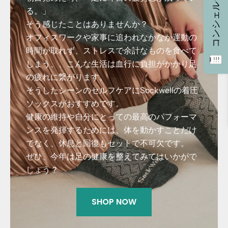
コンシェルジュ
る。」
そう感じたことはありませんか？
オフィスワークや家事に追われなかなか運動の
時間が取れず、ストレスで余計なものを食べて
しまう、、
こんな生活は血行に負担がかかり足
の疲れに繋がります。
そうしたシーンのセルフケアにSockwellの着圧
ソックスがおすすめです。
健康の維持や自分にとっての最高のパフォーマ
ンスを発揮するためには、体を動かすことだけ
でなく、休息と回復もセットで不可欠です。
ぜひ、
今年は足の健康を整えてみてはいかがで
しょう？
SHOP NOW