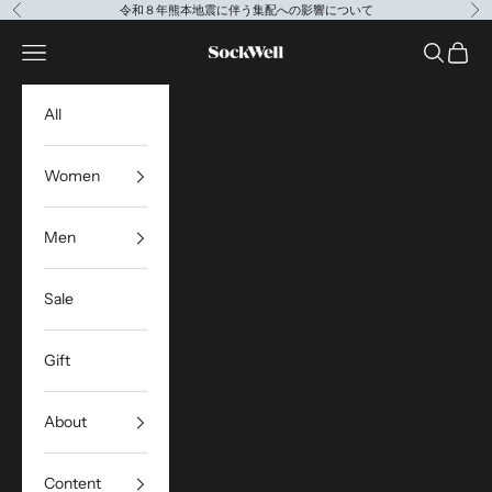
コンテンツへスキップ
令和８年熊本地震に伴う集配への影響について
前へ
次
Sockwell Japan
メニューを開く
検索を開
カート
All
Women
Men
Sale
Gift
About
Content