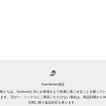
オプションを選択
オプションを選択
[SW112W]PETAL POWER
[SW93M] MODERN
CREW Ladies
MOUNTAIN OTC Mens
セール価格
セール価格
¥4,400
¥5,280
denim
khaki
lt. grey
black
(4.9)
(5.0)
Feel Better保証
私たちは、Sockwellと共にお客様がより快適に過ごせることを願ってい
ます。万が一、ソックスにご満足いただけない場合は、商品到着から14
日間に限り返品対応を承ります。