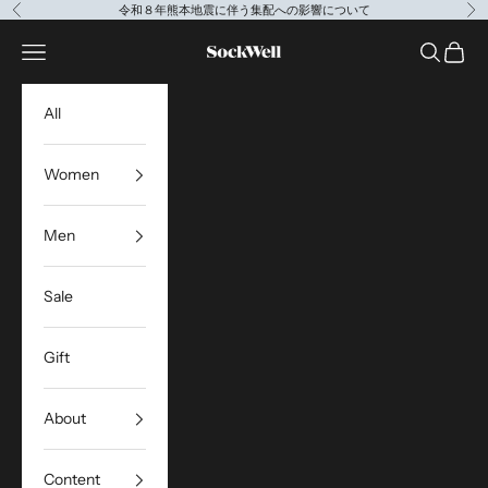
コンテンツへスキップ
令和８年熊本地震に伴う集配への影響について
前へ
次
Sockwell Japan
メニューを開く
検索を開
カート
All
Women
Men
Sale
Gift
About
Content