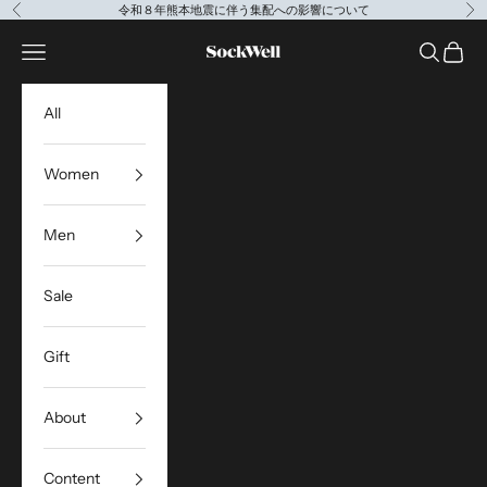
コンテンツへスキップ
令和８年熊本地震に伴う集配への影響について
前へ
次
Sockwell Japan
メニューを開く
検索を開
カート
All
Women
Men
Sale
Gift
About
Content