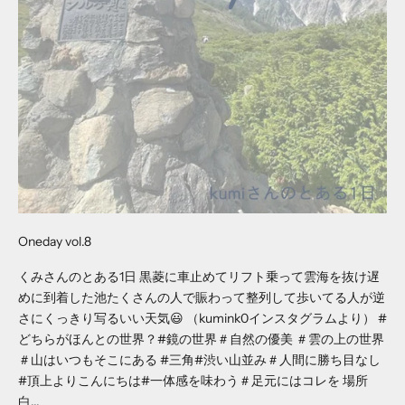
Oneday vol.8
くみさんのとある1日 黒菱に車止めてリフト乗って雲海を抜け遅
めに到着した池たくさんの人で賑わって整列して歩いてる人が逆
さにくっきり写るいい天気😃 （kumink0インスタグラムより） #
どちらがほんとの世界？#鏡の世界＃自然の優美 ＃雲の上の世界
＃山はいつもそこにある #三角#渋い山並み＃人間に勝ち目なし
#頂上よりこんにちは#一体感を味わう＃足元にはコレを 場所
白...