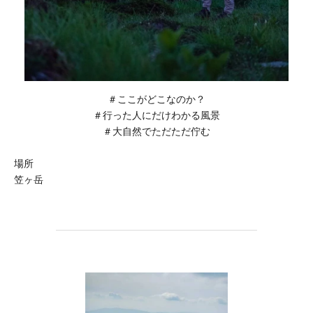
＃ここがどこなのか？
＃行った人にだけわかる風景
＃大自然でただただ佇む
場所
笠ヶ岳