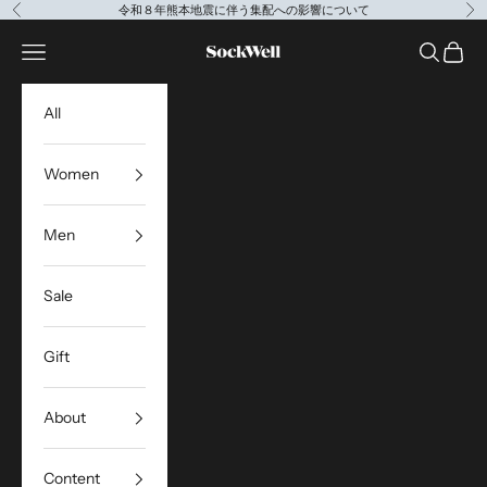
コンテンツへスキップ
令和８年熊本地震に伴う集配への影響について
前へ
次
Sockwell Japan
メニューを開く
検索を開
カート
All
Women
Men
Sale
Gift
About
Content